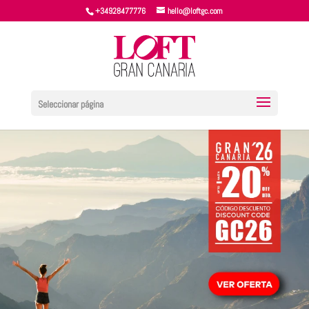
+34928477776
hello@loftgc.com
Seleccionar página