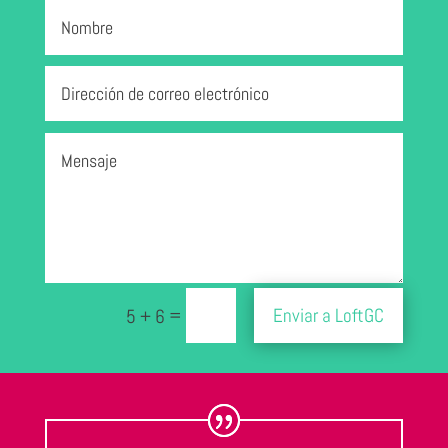
Enviar a LoftGC
=
5 + 6